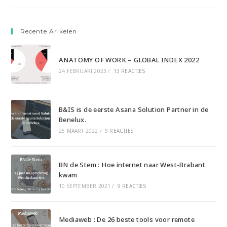
Recente Arikelen
ANATOMY OF WORK – GLOBAL INDEX 2022
24 FEBRUARI 2023
/
13 REACTIES
B&IS is de eerste Asana Solution Partner in de
Benelux.
25 MAART 2022
/
9 REACTIES
BN de Stem : Hoe internet naar West-Brabant
kwam
10 SEPTEMBER 2021
/
9 REACTIES
Mediaweb : De 26 beste tools voor remote